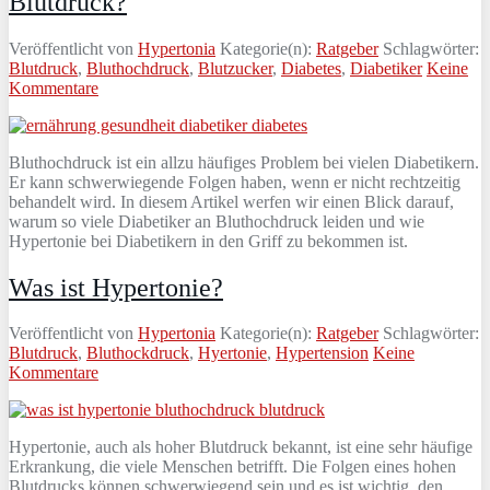
Blutdruck?
Veröffentlicht von
Hypertonia
Kategorie(n):
Ratgeber
Schlagwörter:
Blutdruck
,
Bluthochdruck
,
Blutzucker
,
Diabetes
,
Diabetiker
Keine
Kommentare
Bluthochdruck ist ein allzu häufiges Problem bei vielen Diabetikern.
Er kann schwerwiegende Folgen haben, wenn er nicht rechtzeitig
behandelt wird. In diesem Artikel werfen wir einen Blick darauf,
warum so viele Diabetiker an Bluthochdruck leiden und wie
Hypertonie bei Diabetikern in den Griff zu bekommen ist.
Was ist Hypertonie?
Veröffentlicht von
Hypertonia
Kategorie(n):
Ratgeber
Schlagwörter:
Blutdruck
,
Bluthockdruck
,
Hyertonie
,
Hypertension
Keine
Kommentare
Hypertonie, auch als hoher Blutdruck bekannt, ist eine sehr häufige
Erkrankung, die viele Menschen betrifft. Die Folgen eines hohen
Blutdrucks können schwerwiegend sein und es ist wichtig, den