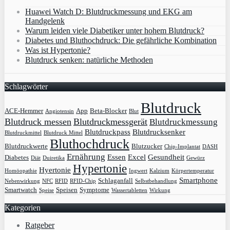
Huawei Watch D: Blutdruckmessung und EKG am
Handgelenk
Warum leiden viele Diabetiker unter hohem Blutdruck?
Diabetes und Bluthochdruck: Die gefährliche Kombination
Was ist Hypertonie?
Blutdruck senken: natürliche Methoden
Schlagwörter
Blutdruck
ACE-Hemmer
App
Beta-Blocker
Angiotensin
Blut
Blutdruck messen
Blutdruckmessgerät
Blutdruckmessung
Blutdruckpass
Blutdrucksenker
Blutdruckmittel
Blutdruck Mittel
Bluthochdruck
Blutdruckwerte
Blutzucker
Chip-Implantat
DASH
Ernährung
Essen
Excel
Gesundheit
Diabetes
Diät
Duiretika
Gewürz
Hypertonie
Hyertonie
Homöopathie
Ingwert
Kalzium
Körpertemperatur
Smartphone
Schlaganfall
Nebenwirkung
NFC
RFID
RFID-Chip
Selbstbehandlung
Smartwatch
Speisen
Symptome
Speise
Wassertabletten
Wirkung
Kategorien
Ratgeber