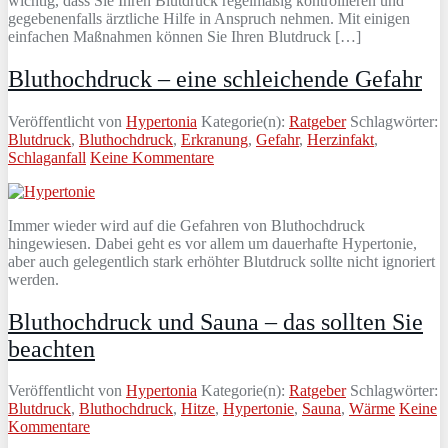
wichtig, dass Sie Ihren Blutdruck regelmäßig kontrollieren und
gegebenenfalls ärztliche Hilfe in Anspruch nehmen. Mit einigen
einfachen Maßnahmen können Sie Ihren Blutdruck […]
Bluthochdruck – eine schleichende Gefahr
Veröffentlicht von
Hypertonia
Kategorie(n):
Ratgeber
Schlagwörter:
Blutdruck
,
Bluthochdruck
,
Erkranung
,
Gefahr
,
Herzinfakt
,
Schlaganfall
Keine Kommentare
Immer wieder wird auf die Gefahren von Bluthochdruck
hingewiesen. Dabei geht es vor allem um dauerhafte Hypertonie,
aber auch gelegentlich stark erhöhter Blutdruck sollte nicht ignoriert
werden.
Bluthochdruck und Sauna – das sollten Sie
beachten
Veröffentlicht von
Hypertonia
Kategorie(n):
Ratgeber
Schlagwörter:
Blutdruck
,
Bluthochdruck
,
Hitze
,
Hypertonie
,
Sauna
,
Wärme
Keine
Kommentare