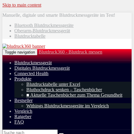
Skip to main content
Manuelle, digitale und smarte Blutdruckmessgeräte im Test!
Bluetooth Blutdruckmessgeräte
Oberarm-Blutdruckmessgerät
Blutdrucktabelle
Blutdruck360 - Blutdruck messen
Toggle navigation
Blutdruckmessgerät
Digitales Blutdruckmessgerät
Connected Health
Produkte
Blutdrucktabelle unter Excel
Bluthochdruck senken – Taschenbücher
■ Aktuelle Taschenbücher zum Thema Gesundheit
Bestseller
Withings Blutdruckmessgeräte im Vergleich
Vergleich
Ratgeber
FAQ