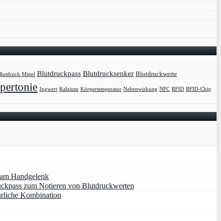
Blutdruckpass
Blutdrucksenker
Blutdruckwerte
lutdruck Mittel
pertonie
Ingwert
Kalzium
Körpertemperatur
Nebenwirkung
NFC
RFID
RFID-Chip
 am Handgelenk
uckpass zum Notieren von Blutdruckwerten
hrliche Kombination