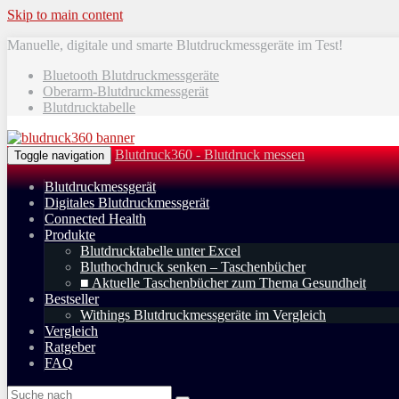
Skip to main content
Manuelle, digitale und smarte Blutdruckmessgeräte im Test!
Bluetooth Blutdruckmessgeräte
Oberarm-Blutdruckmessgerät
Blutdrucktabelle
Blutdruck360 - Blutdruck messen
Toggle navigation
Blutdruckmessgerät
Digitales Blutdruckmessgerät
Connected Health
Produkte
Blutdrucktabelle unter Excel
Bluthochdruck senken – Taschenbücher
■ Aktuelle Taschenbücher zum Thema Gesundheit
Bestseller
Withings Blutdruckmessgeräte im Vergleich
Vergleich
Ratgeber
FAQ