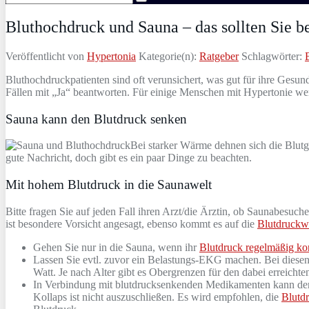
Bluthochdruck und Sauna – das sollten Sie b
Veröffentlicht von
Hypertonia
Kategorie(n):
Ratgeber
Schlagwörter:
Bluthochdruckpatienten sind oft verunsichert, was gut für ihre Gesund
Fällen mit „Ja“ beantworten. Für einige Menschen mit Hypertonie wer
Sauna kann den Blutdruck senken
Bei starker Wärme dehnen sich die Blutg
gute Nachricht, doch gibt es ein paar Dinge zu beachten.
Mit hohem Blutdruck in die Saunawelt
Bitte fragen Sie auf jeden Fall ihren Arzt/die Ärztin, ob Saunabesuc
ist besondere Vorsicht angesagt, ebenso kommt es auf die
Blutdruckw
Gehen Sie nur in die Sauna, wenn ihr
Blutdruck regelmäßig kon
Lassen Sie evtl. zuvor ein Belastungs-EKG machen. Bei diesen 
Watt. Je nach Alter gibt es Obergrenzen für den dabei erreicht
In Verbindung mit blutdrucksenkenden Medikamenten kann der 
Kollaps ist nicht auszuschließen. Es wird empfohlen, die
Blutd