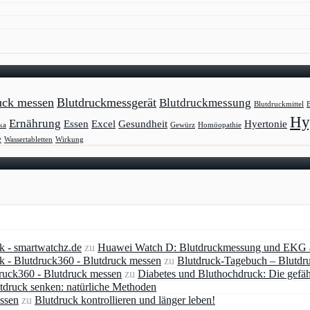
uck messen
Blutdruckmessgerät
Blutdruckmessung
Blutdruckmittel
B
Hy
Ernährung
Essen
Excel
Gesundheit
Hyertonie
ka
Gewürz
Homöopathie
e
Wassertabletten
Wirkung
 - smartwatchz.de
zu
Huawei Watch D: Blutdruckmessung und EKG
- Blutdruck360 - Blutdruck messen
zu
Blutdruck-Tagebuch – Blutdr
druck360 - Blutdruck messen
zu
Diabetes und Bluthochdruck: Die gefä
tdruck senken: natürliche Methoden
essen
zu
Blutdruck kontrollieren und länger leben!