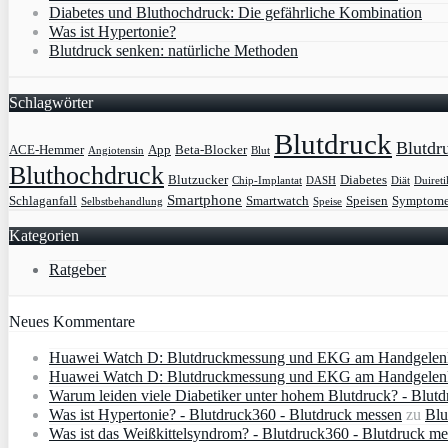
Diabetes und Bluthochdruck: Die gefährliche Kombination
Was ist Hypertonie?
Blutdruck senken: natürliche Methoden
Schlagwörter
Blutdruck
Blutdr
ACE-Hemmer
App
Beta-Blocker
Angiotensin
Blut
Bluthochdruck
Blutzucker
Diabetes
Chip-Implantat
DASH
Diät
Duireti
Smartphone
Schlaganfall
Smartwatch
Speisen
Symptom
Selbstbehandlung
Speise
Kategorien
Ratgeber
Neues Kommentare
Huawei Watch D: Blutdruckmessung und EKG am Handgelenk
Huawei Watch D: Blutdruckmessung und EKG am Handgelenk 
Warum leiden viele Diabetiker unter hohem Blutdruck? - Blut
Was ist Hypertonie? - Blutdruck360 - Blutdruck messen
zu
Blu
Was ist das Weißkittelsyndrom? - Blutdruck360 - Blutdruck m