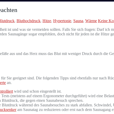
eachten
Blutdruck
,
Bluthochdruck
,
Hitze
,
Hypertonie
,
Sauna
,
Wärme
Keine Ko
heit ist und was sie vermeiden sollten. Falls Sie sich fragen: Darf ic
den Saunagänge sogar empfohlen, doch nicht für jeden ist die Hitze ge
efäße aus und das Herz muss das Blut mit weniger Druck durch die Ge
he für Sie geeignet sind. Die folgenden Tipps sind ebenfalls nur nach
erte
an.
trolliert
wird und schon eingestellt ist.
Tests (meistens auf einem Ergonometer durchgeführt) wird eine Belast
en Blutdruck, die gegen einen Saunabesuch sprechen.
Blutdruck während des Saunabesuches zu stark abfallen. Schwindel, Ü
rucksenker
am Saunatag zu reduzieren oder erst nach dem Saunagang e