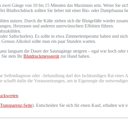
n zwei Gänge von 10 bis 15 Minuten das Maximum sein. Wenn Sie sich 
Bei Bluthochdruck sollten Sie lieber mit einer Bio- oder Dampfsauna b
hlen nutzen. Durch die Kälte ziehen sich die Blutgefäße wieder zusam
ungen, Herzrasen und anderen unerwünschten Effekten führen.
 abzukühlen.
er Saftschorlen). Es sollte in etwa Zimmertemperatur haben und nicht 
em Genuss Alkohol sollte man ein paar Stunden warten.
ganz langsam die Dauer der Saunagänge steigern – egal wie hoch oder n
Sie stets Ihr
Blutdruckmessgerät
zur Hand haben.
ine Selbstdiagnose oder –behandlung darf den fachkundigen Rat eines 
e schafft dafür die Voraussetzungen, um in Eigenregie die notwendigen 
ruckwerten
Transparenz-Seite
). Entscheiden Sie sich für einen Kauf, erhalten wir e