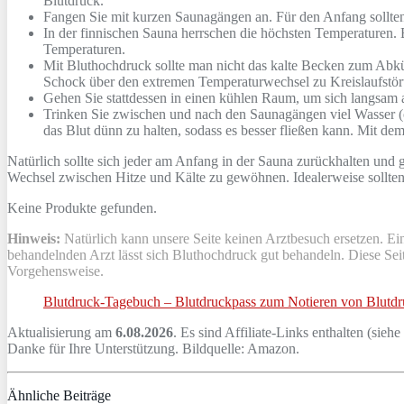
Blutdruck.
Fangen Sie mit kurzen Saunagängen an. Für den Anfang sollte
In der finnischen Sauna herrschen die höchsten Temperaturen. 
Temperaturen.
Mit Bluthochdruck sollte man nicht das kalte Becken zum Abkü
Schock über den extremen Temperaturwechsel zu Kreislaufstör
Gehen Sie stattdessen in einen kühlen Raum, um sich langsam
Trinken Sie zwischen und nach den Saunagängen viel Wasser (od
das Blut dünn zu halten, sodass es besser fließen kann. Mit d
Natürlich sollte sich jeder am Anfang in der Sauna zurückhalten und 
Wechsel zwischen Hitze und Kälte zu gewöhnen. Idealerweise sollten 
Keine Produkte gefunden.
Hinweis:
Natürlich kann unsere Seite keinen Arztbesuch ersetzen. E
behandelnden Arzt lässt sich Bluthochdruck gut behandeln. Diese Seit
Vorgehensweise.
Blutdruck-Tagebuch – Blutdruckpass zum Notieren von Blutd
Aktualisierung am
6.08.2026
. Es sind Affiliate-Links enthalten (siehe
Danke für Ihre Unterstützung. Bildquelle: Amazon.
Ähnliche Beiträge