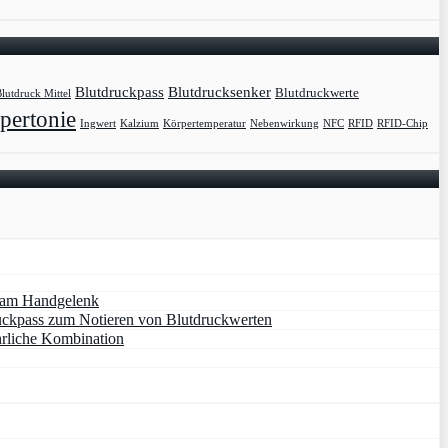
Blutdruckpass
Blutdrucksenker
Blutdruckwerte
lutdruck Mittel
pertonie
Ingwert
Kalzium
Körpertemperatur
Nebenwirkung
NFC
RFID
RFID-Chip
 am Handgelenk
uckpass zum Notieren von Blutdruckwerten
hrliche Kombination