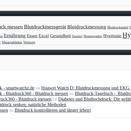
uck messen
Blutdruckmessgerät
Blutdruckmessung
Blutdruckmittel
B
Hy
Ernährung
Essen
Excel
Gesundheit
Hyertonie
ka
Gewürz
Homöopathie
e
Wassertabletten
Wirkung
 - smartwatchz.de
zu
Huawei Watch D: Blutdruckmessung und EKG
- Blutdruck360 - Blutdruck messen
zu
Blutdruck-Tagebuch – Blutdr
druck360 - Blutdruck messen
zu
Diabetes und Bluthochdruck: Die gefä
tdruck senken: natürliche Methoden
essen
zu
Blutdruck kontrollieren und länger leben!