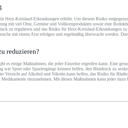
g
o für Herz-Kreislauf-Erkrankungen erhöht. Um diesem Risiko entgege
ung mit viel Obst, Gemüse und Vollkornprodukten sowie eine Redukti
tdruck zu regulieren und das Risiko für Herz-Kreislauf-Erkrankungen 
Absprache mit einem Arzt erfolgen und regelmäßig überwacht werden. 
zu reduzieren?
ibt es einige Maßnahmen, die jeder Einzelne ergreifen kann. Eine ge
g wie Sport oder Spaziergänge können helfen, den Blutdruck zu senke
r Verzicht auf Alkohol und Nikotin kann helfen, das Risiko für Blutho
ete Medikamente einzunehmen. Mit diesen Maßnahmen kann jeder dazu b