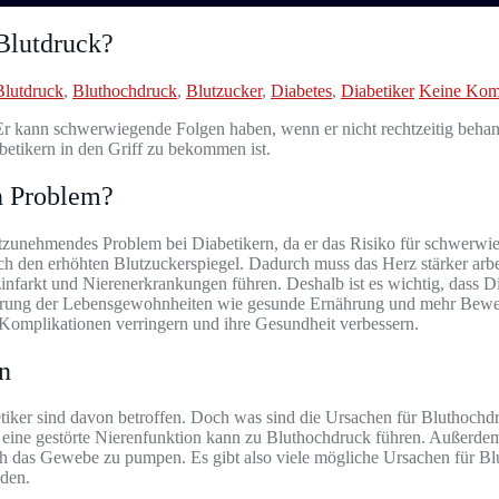
Blutdruck?
Blutdruck
,
Bluthochdruck
,
Blutzucker
,
Diabetes
,
Diabetiker
Keine Kom
 Er kann schwerwiegende Folgen haben, wenn er nicht rechtzeitig behan
betikern in den Griff zu bekommen ist.
n Problem?
stzunehmendes Problem bei Diabetikern, da er das Risiko für schwerw
rch den erhöhten Blutzuckerspiegel. Dadurch muss das Herz stärker ar
nfarkt und Nierenerkrankungen führen. Deshalb ist es wichtig, dass Di
derung der Lebensgewohnheiten wie gesunde Ernährung und mehr Bew
 Komplikationen verringern und ihre Gesundheit verbessern.
n
tiker sind davon betroffen. Doch was sind die Ursachen für Bluthochdru
h eine gestörte Nierenfunktion kann zu Bluthochdruck führen. Außerd
ch das Gewebe zu pumpen. Es gibt also viele mögliche Ursachen für Bluth
den.