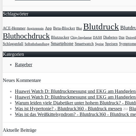
Schlagwörter
Blutdruck
Blutdr
ACE-Hemmer
App
Beta-Blocker
Angiotensin
Blut
Bluthochdruck
Blutzucker
Diabetes
Chip-Implantat
DASH
Diät
Duireti
Smartphone
Schlaganfall
Smartwatch
Speisen
Symptom
Selbstbehandlung
Speise
Kategorien
Ratgeber
Neues Kommentare
Huawei Watch D: Blutdruckmessung und EKG am Handgelenk
Huawei Watch D: Blutdruckmessung und EKG am Handgelenk 
Warum leiden viele Diabetiker unter hohem Blutdruck? - Blut
Was ist Hypertonie? - Blutdruck360 - Blutdruck messen
zu
Blu
Was ist das Weißkittelsyndrom? - Blutdruck360 - Blutdruck m
Aktuelle Beiträge