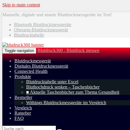
Skip to main content
Manuelle, digitale und smarte Blutdruckmessgeräte im Test!
Bluetooth Blutdruckmessgeräte
Oberarm-Blutdruckmessgerät
Blutdrucktabelle
Blutdruck360 - Blutdruck messen
Toggle navigation
Blutdruckmessgerät
Digitales Blutdruckmessgerät
Connected Health
Produkte
Blutdrucktabelle unter Excel
Bluthochdruck senken – Taschenbücher
■ Aktuelle Taschenbücher zum Thema Gesundheit
Bestseller
Withings Blutdruckmessgeräte im Vergleich
Vergleich
Ratgeber
FAQ