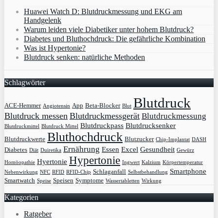
Huawei Watch D: Blutdruckmessung und EKG am
Handgelenk
Warum leiden viele Diabetiker unter hohem Blutdruck?
Diabetes und Bluthochdruck: Die gefährliche Kombination
Was ist Hypertonie?
Blutdruck senken: natürliche Methoden
Schlagwörter
Blutdruck
ACE-Hemmer
App
Beta-Blocker
Angiotensin
Blut
Blutdruck messen
Blutdruckmessgerät
Blutdruckmessung
Blutdruckpass
Blutdrucksenker
Blutdruckmittel
Blutdruck Mittel
Bluthochdruck
Blutdruckwerte
Blutzucker
Chip-Implantat
DASH
Ernährung
Essen
Excel
Gesundheit
Diabetes
Diät
Duiretika
Gewürz
Hypertonie
Hyertonie
Homöopathie
Ingwert
Kalzium
Körpertemperatur
Smartphone
Schlaganfall
Nebenwirkung
NFC
RFID
RFID-Chip
Selbstbehandlung
Smartwatch
Speisen
Symptome
Speise
Wassertabletten
Wirkung
Kategorien
Ratgeber