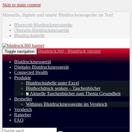
Skip to main content
Manuelle, digitale und smarte Blutdruckmessgeräte im Test!
Bluetooth Blutdruckmessgeräte
Oberarm-Blutdruckmessgerät
Blutdrucktabelle
Blutdruck360 - Blutdruck messen
Toggle navigation
Blutdruckmessgerät
Digitales Blutdruckmessgerät
Connected Health
Produkte
Blutdrucktabelle unter Excel
Bluthochdruck senken – Taschenbücher
■ Aktuelle Taschenbücher zum Thema Gesundheit
Bestseller
Withings Blutdruckmessgeräte im Vergleich
Vergleich
Ratgeber
FAQ