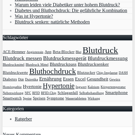
Warum leiden viele Diabetiker unter hohem Blutdruck?
Diabetes und Bluthochdruck: Die gefährliche Kombination
Was ist Hypertonie?
Blutdruck senken: natürliche Methoden
Schlagwörter
Blutdruck
ACE-Hemmer
App
Beta-Blocker
Angiotensin
Blut
Blutdruck messen
Blutdruckmessgerät
Blutdruckmessung
Blutdruckpass
Blutdrucksenker
Blutdruckmittel
Blutdruck Mittel
Bluthochdruck
Blutdruckwerte
Blutzucker
Chip-Implantat
DASH
Ernährung
Essen
Excel
Gesundheit
Diabetes
Diät
Duiretika
Gewürz
Hypertonie
Hyertonie
Homöopathie
Ingwert
Kalzium
Körpertemperatur
Smartphone
Schlaganfall
Nebenwirkung
NFC
RFID
RFID-Chip
Selbstbehandlung
Smartwatch
Speisen
Symptome
Speise
Wassertabletten
Wirkung
Kategorien
Ratgeber
Neues Kommentare