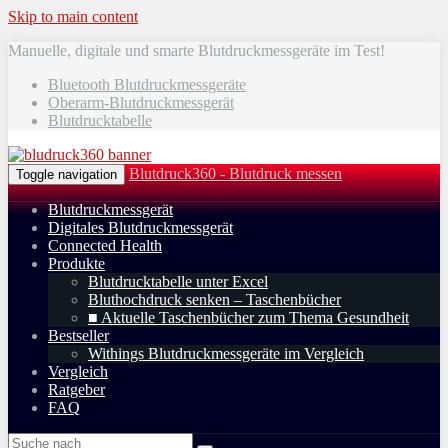
Skip to main content
Manuelle, digitale und smarte Blutdruckmessgeräte im Test!
Bluetooth Blutdruckmessgeräte
Oberarm-Blutdruckmessgerät
Blutdrucktabelle
Blutdruck360 - Blutdruck messen
Toggle navigation
Blutdruckmessgerät
Digitales Blutdruckmessgerät
Connected Health
Produkte
Blutdrucktabelle unter Excel
Bluthochdruck senken – Taschenbücher
■ Aktuelle Taschenbücher zum Thema Gesundheit
Bestseller
Withings Blutdruckmessgeräte im Vergleich
Vergleich
Ratgeber
FAQ