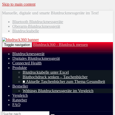
Skip to main content
Manuelle, digitale und smarte Blutdruckmessgeräte im Test!
Bluetooth Blutdruckmessgeräte
Oberarm-Blutdruckmessgerät
Blutdrucktabelle
Blutdruck360 - Blutdruck messen
Toggle navigation
Blutdruckmessgerät
Digitales Blutdruckmessgerät
Connected Health
Produkte
Blutdrucktabelle unter Excel
Bluthochdruck senken – Taschenbücher
■ Aktuelle Taschenbücher zum Thema Gesundheit
Bestseller
Withings Blutdruckmessgeräte im Vergleich
Vergleich
Ratgeber
FAQ