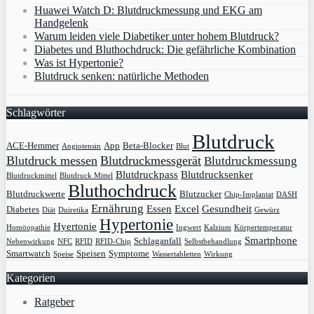
Huawei Watch D: Blutdruckmessung und EKG am
Handgelenk
Warum leiden viele Diabetiker unter hohem Blutdruck?
Diabetes und Bluthochdruck: Die gefährliche Kombination
Was ist Hypertonie?
Blutdruck senken: natürliche Methoden
Schlagwörter
Blutdruck
ACE-Hemmer
App
Beta-Blocker
Angiotensin
Blut
Blutdruck messen
Blutdruckmessgerät
Blutdruckmessung
Blutdruckpass
Blutdrucksenker
Blutdruckmittel
Blutdruck Mittel
Bluthochdruck
Blutdruckwerte
Blutzucker
Chip-Implantat
DASH
Ernährung
Essen
Excel
Gesundheit
Diabetes
Diät
Duiretika
Gewürz
Hypertonie
Hyertonie
Homöopathie
Ingwert
Kalzium
Körpertemperatur
Smartphone
Schlaganfall
Nebenwirkung
NFC
RFID
RFID-Chip
Selbstbehandlung
Smartwatch
Speisen
Symptome
Speise
Wassertabletten
Wirkung
Kategorien
Ratgeber