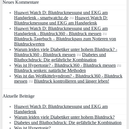
Neues Kommentare
Huawei Watch D: Blutdruckmessung und EKG am
Handgelenk - smartwatchz.de
zu
Huawei Watch D:
Blutdruckmessung und EKG am Handgelenk
Huawei Watch D: Blutdruckmessung und EKG am
Handgelenk - Blutdruck360 - Blutdruck messen
zu
Blutdruck-Tagebuch – Blutdruckpass zum Notieren von
Blutdruckwerten
Warum leiden viele Diabetiker unter hohem Blutdruck? -
Blutdruck360 - Blutdruck messen
zu
Diabetes und
Bluthochdruck: Die gefährliche Kombination
Was ist Hypertonie? - Blutdruck360 - Blutdruck messen
zu
Blutdruck senken: natürliche Methoden
Was ist das Weißkittelsyndrom? - Blutdruck360 - Blutdruck
messen
zu
Blutdruck kontrollieren und länger leben!
Aktuelle Beiträge
Huawei Watch D: Blutdruckmessung und EKG am
Handgelenk
Warum leiden viele Diabetiker unter hohem Blutdruck?
Diabetes und Bluthochdruck: Die gefährliche Kombination
Was ist Hypertonie?