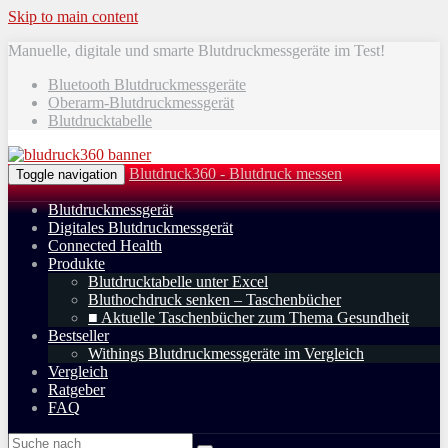
Skip to main content
Manuelle, digitale und smarte Blutdruckmessgeräte im Test!
Bluetooth Blutdruckmessgeräte
Oberarm-Blutdruckmessgerät
Blutdrucktabelle
Blutdruck360 - Blutdruck messen
Toggle navigation
Blutdruckmessgerät
Digitales Blutdruckmessgerät
Connected Health
Produkte
Blutdrucktabelle unter Excel
Bluthochdruck senken – Taschenbücher
■ Aktuelle Taschenbücher zum Thema Gesundheit
Bestseller
Withings Blutdruckmessgeräte im Vergleich
Vergleich
Ratgeber
FAQ