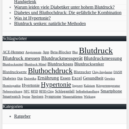
Handgelenk
Warum leiden viele Diabetiker unter hohem Blutdruck?
Diabetes und Bluthochdruck: Die gefährliche Kombination
Was ist Hypertonie?
Blutdruck senken: natürliche Methoden
Schlagwörter
Blutdruck
ACE-Hemmer
App
Beta-Blocker
Angiotensin
Blut
Blutdruck messen
Blutdruckmessgerät
Blutdruckmessung
Blutdruckpass
Blutdrucksenker
Blutdruckmittel
Blutdruck Mittel
Bluthochdruck
Blutdruckwerte
Blutzucker
Chip-Implantat
DASH
Ernährung
Essen
Excel
Gesundheit
Diabetes
Diät
Duiretika
Gewürz
Hypertonie
Hyertonie
Homöopathie
Ingwert
Kalzium
Körpertemperatur
Smartphone
Schlaganfall
Nebenwirkung
NFC
RFID
RFID-Chip
Selbstbehandlung
Smartwatch
Speisen
Symptome
Speise
Wassertabletten
Wirkung
Kategorien
Ratgeber