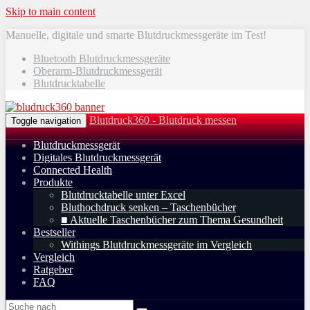
Skip to main content
Manuelle, digitale und smarte Blutdruckmessgeräte im Test!
Bluetooth Blutdruckmessgeräte
Oberarm-Blutdruckmessgerät
Blutdrucktabelle
Blutdruck360 - Blutdruck messen
Toggle navigation
Blutdruckmessgerät
Digitales Blutdruckmessgerät
Connected Health
Produkte
Blutdrucktabelle unter Excel
Bluthochdruck senken – Taschenbücher
■ Aktuelle Taschenbücher zum Thema Gesundheit
Bestseller
Withings Blutdruckmessgeräte im Vergleich
Vergleich
Ratgeber
FAQ