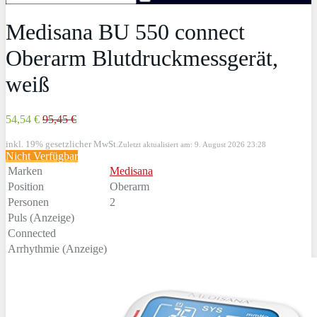
Medisana BU 550 connect
Oberarm Blutdruckmessgerät,
weiß
54,54 €
95,45 €
inkl. 19% gesetzlicher MwSt.
Zuletzt aktualisiert am: 9. August 2026 23:28
Nicht Verfügbar
Marken
Medisana
Position
Oberarm
Personen
2
Puls (Anzeige)
Connected
Arrhythmie (Anzeige)