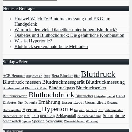
Neueste Beiträge
Huawei Watch D: Blutdruckmessung und EKG am
Handgelenk
Warum leiden viele Diabetiker unter hohem Blutdruck?
Diabetes und Bluthochdruck: Die gefährliche Kombination
Was ist Hypertonie?
Blutdruck senken: natürliche Methoden
Schlagwörter
Blutdruck
ACE-Hemmer
App
Beta-Blocker
Angiotensin
Blut
Blutdruck messen
Blutdruckmessgerät
Blutdruckmessung
Blutdruckpass
Blutdrucksenker
Blutdruckmittel
Blutdruck Mittel
Bluthochdruck
Blutdruckwerte
Blutzucker
Chip-Implantat
DASH
Ernährung
Essen
Excel
Gesundheit
Diabetes
Diät
Duiretika
Gewürz
Hypertonie
Hyertonie
Homöopathie
Ingwert
Kalzium
Körpertemperatur
Smartphone
Schlaganfall
Nebenwirkung
NFC
RFID
RFID-Chip
Selbstbehandlung
Smartwatch
Speisen
Symptome
Speise
Wassertabletten
Wirkung
Kategorien