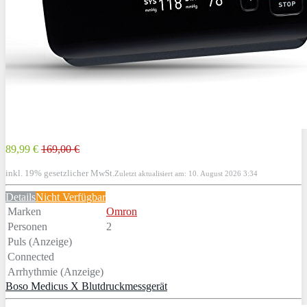
89,99 €
169,00 €
inkl. 19% gesetzlicher MwSt.
Zuletzt aktualisiert am: 10. August 2026 3:34
Details
Nicht Verfügbar
Marken
Omron
Personen
2
Puls (Anzeige)
Connected
Arrhythmie (Anzeige)
Boso Medicus X Blutdruckmessgerät