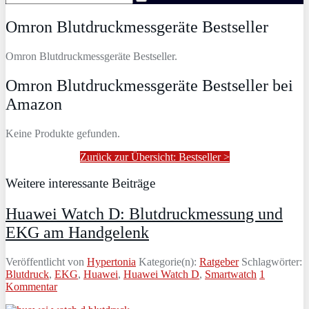
Omron Blutdruckmessgeräte Bestseller
Omron Blutdruckmessgeräte Bestseller.
Omron Blutdruckmessgeräte Bestseller bei
Amazon
Keine Produkte gefunden.
Zurück zur Übersicht: Bestseller >
Weitere interessante Beiträge
Huawei Watch D: Blutdruckmessung und
EKG am Handgelenk
Veröffentlicht von
Hypertonia
Kategorie(n):
Ratgeber
Schlagwörter:
Blutdruck
,
EKG
,
Huawei
,
Huawei Watch D
,
Smartwatch
1
Kommentar