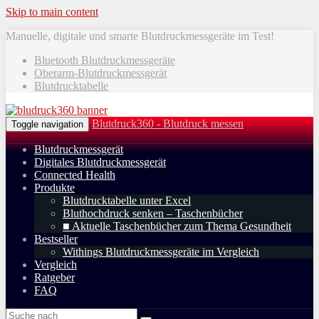
Skip to main content
Manuelle, digitale und smarte Blutdruckmessgeräte im Test!
Bluetooth Blutdruckmessgeräte
Oberarm-Blutdruckmessgerät
Blutdrucktabelle
Blutdruck360 - Blutdruck messen
Toggle navigation
Blutdruckmessgerät
Digitales Blutdruckmessgerät
Connected Health
Produkte
Blutdrucktabelle unter Excel
Bluthochdruck senken – Taschenbücher
■ Aktuelle Taschenbücher zum Thema Gesundheit
Bestseller
Withings Blutdruckmessgeräte im Vergleich
Vergleich
Ratgeber
FAQ