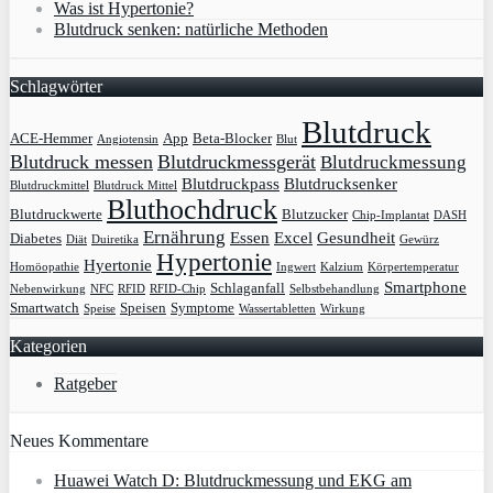
Was ist Hypertonie?
Blutdruck senken: natürliche Methoden
Schlagwörter
Blutdruck
ACE-Hemmer
App
Beta-Blocker
Angiotensin
Blut
Blutdruck messen
Blutdruckmessgerät
Blutdruckmessung
Blutdruckpass
Blutdrucksenker
Blutdruckmittel
Blutdruck Mittel
Bluthochdruck
Blutdruckwerte
Blutzucker
Chip-Implantat
DASH
Ernährung
Essen
Excel
Gesundheit
Diabetes
Diät
Duiretika
Gewürz
Hypertonie
Hyertonie
Homöopathie
Ingwert
Kalzium
Körpertemperatur
Smartphone
Schlaganfall
Nebenwirkung
NFC
RFID
RFID-Chip
Selbstbehandlung
Smartwatch
Speisen
Symptome
Speise
Wassertabletten
Wirkung
Kategorien
Ratgeber
Neues Kommentare
Huawei Watch D: Blutdruckmessung und EKG am